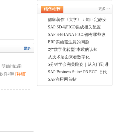
更多>>
精华推荐
儒家著作《大学》：知止定静安
虑得
SAP SD与FICO集成相关配置
SAP S4/HANA FICO都有哪些改
变？
ERP实施需注意的问题
更多
对“数字化转型”本质的认知
从技术层面来看数字化
5分钟学会完美跑姿｜从入门到进
，明确指出到
阶
SAP Business Suite/ R3 ECC 旧代
业软件和8
[详细]
SAP亦橙网首帖