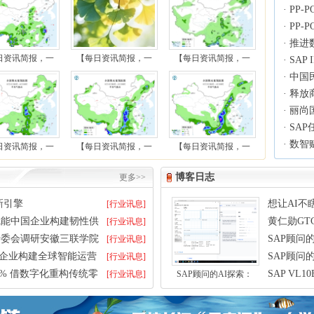
·
PP-
·
PP-
·
推进
日资讯简报，一
【每日资讯简报，一
【每日资讯简报，一
·
SAP
·
中国
化建
·
释放
..
·
丽尚国
长新
·
SA
·
数智
日资讯简报，一
【每日资讯简报，一
【每日资讯简报，一
博客日志
更多>>
新引擎
想让AI不瞎
[行业讯息]
云 赋能中国企业构建韧性供
黄仁勋GT
[行业讯息]
专委会调研安徽三联学院
SAP顾问
[行业讯息]
中国企业构建全球智能运营
SAP顾问
[行业讯息]
02% 借数字化重构传统零
SAP V
[行业讯息]
SAP顾问的AI探索：