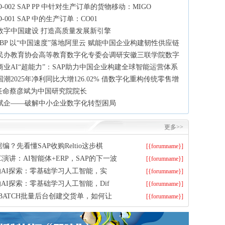
PO-002 SAP PP 中针对生产订单的货物移动：MIGO
PO-001 SAP 中的生产订单：CO01
数字中国建设 打造高质量发展新引擎
 IBP 以“中国速度”落地阿里云 赋能中国企业构建韧性供应链
民办教育协会高等教育数字化专委会调研安徽三联学院数字
商业AI“超能力”：SAP助力中国企业构建全球智能运营体系
潮2025年净利同比大增126.02% 借数字化重构传统零售增
P任命蔡彦斌为中国研究院院长
赋企——破解中小企业数字化转型困局
更多>>
编？先看懂SAP收购Reltio这步棋
[{forumname}]
C演讲：AI智能体+ERP，SAP的下一波
[{forumname}]
的AI探索：零基础学习人工智能，实
[{forumname}]
的AI探索：零基础学习人工智能，Dif
[{forumname}]
L10BATCH批量后台创建交货单，如何让
[{forumname}]