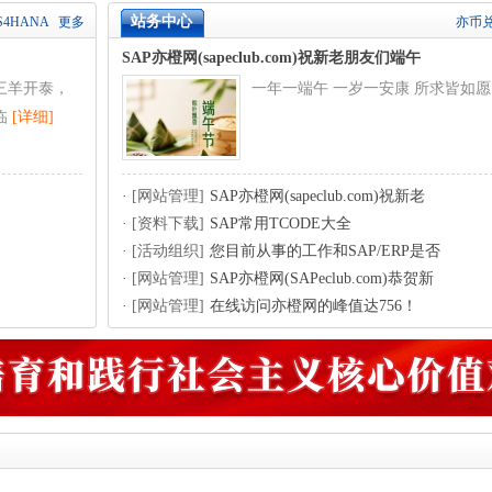
站务中心
S4HANA
更多
亦币
SAP亦橙网(sapeclub.com)祝新老朋友们端午
三羊开泰，
一年一端午 一岁一安康 所求皆如
临
[详细]
·
[网站管理]
SAP亦橙网(sapeclub.com)祝新老
·
[资料下载]
SAP常用TCODE大全
·
[活动组织]
您目前从事的工作和SAP/ERP是否
·
[网站管理]
SAP亦橙网(SAPeclub.com)恭贺新
·
[网站管理]
在线访问亦橙网的峰值达756！