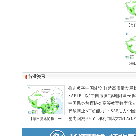
【每
【每
行业资讯
推进数字中国建设 打造高质量发展
SAP IBP 以“中国速度”落地阿里
应链
中国民办教育协会高等教育数字化
数字化建
释放商业AI“超能力”：SAP助力
体系 ..
丽尚国潮2025年净利同比大增126.
【每日资讯简报，一
售增长新